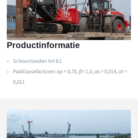
Productinformatie
Schoorstanden tot 6:1
Paalklassefactoren: αp = 0,70, β= 1,0, αs = 0,014, αt =
0,012