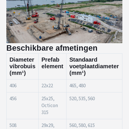
Beschikbare afmetingen
Diameter
Prefab
Standaard
vibrobuis
element
voetplaatdiameter
(mm¹)
(mm¹)
406
22x22
465, 480
456
25x25,
520, 535, 560
Octicon
315
508
29x29,
560, 580, 615