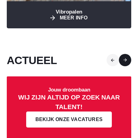
Vibropalen
MEER INFO
ACTUEEL
17 juli 2026
Jouw droombaan
Klaar voor de zomer
WIJ ZIJN ALTIJD OP ZOEK NAAR
TALENT!
BEKIJK ONZE VACATURES