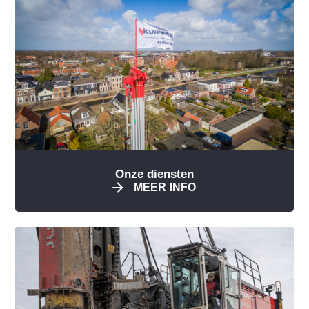
Ons aanbod
Actueel
Duurzaamheid
Veiligheid
Ons verhaal
Werken bij
Offerte aanvragen
Onze diensten
MEER INFO